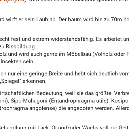
rd wirft er sein Laub ab. Der baum wird bis zu 70m
recht fest und extrem widerstandsfähig. Es arbeitet 
u Rissbildung.
lz und wird auch gerne im Möbelbau (Volholz oder Fu
 Insekten sein.
doch nur eine geringe Breite und hebt sich deutlich v
„Spiegel" erkennen.
irtschaftlichen Bedeutung, weil sie das größte Verbre
oni), Sipo-Mahagoni (Entandrophragma utile), Kosipo
ophragma angolense) die angeboten werden. Allerdin
Behandlung mit Lack, Öl und/oder Wachs voll zur Gel