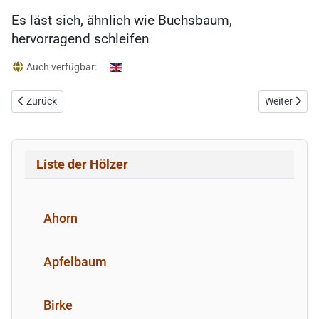
Es läst sich, ähnlich wie Buchsbaum,
hervorragend schleifen
Details
Auch verfügbar:
Vorheriger Beitrag: Essigbaum
Nächster Be
Zurück
Weiter
Liste der Hölzer
Ahorn
Apfelbaum
Birke