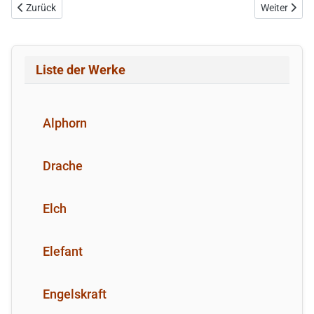
Vorheriger Beitrag: Drache
Nächster Bei
Zurück
Weiter
Liste der Werke
Alphorn
Drache
Elch
Elefant
Engelskraft